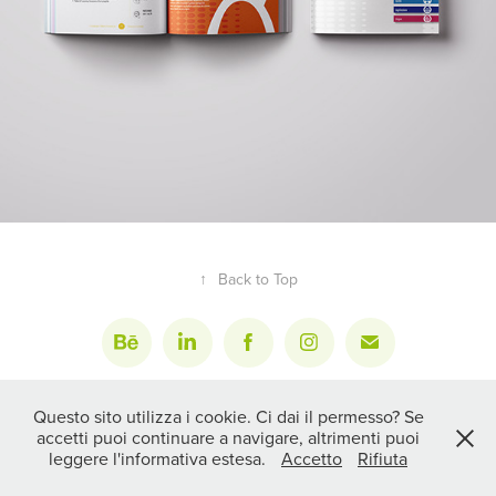
↑
Back to Top
PAOLA SERINO STUDIO
| BENEVENTO |
Questo sito utilizza i cookie. Ci dai il permesso? Se
INFO@PAOLASERINOSTUDIO.IT
| P. IVA 015 838 506 21
accetti puoi continuare a navigare, altrimenti puoi
leggere l'informativa estesa.
Accetto
Rifiuta