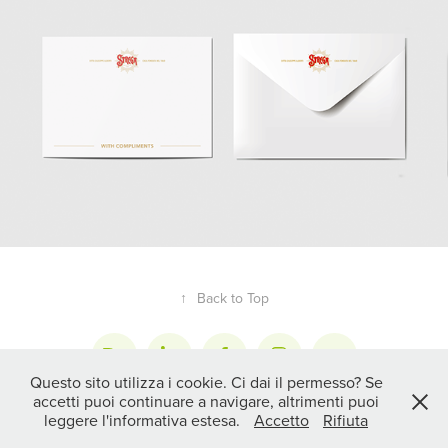
↑
Back to Top
Questo sito utilizza i cookie. Ci dai il permesso? Se
accetti puoi continuare a navigare, altrimenti puoi
PAOLA SERINO STUDIO
| BENEVENTO |
leggere l'informativa estesa.
Accetto
Rifiuta
INFO@PAOLASERINOSTUDIO.IT
| P. IVA 015 838 506 21